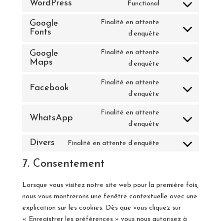
WordPress
Functional
Consent
to
Google
Finalité en attente
Fonts
service
Consent
d’enquête
wordpress
to
Google
Finalité en attente
service
Maps
Consent
d’enquête
google-
to
fonts
Finalité en attente
service
Facebook
Consent
d’enquête
google-
to
maps
Finalité en attente
service
WhatsApp
Consent
d’enquête
facebook
to
Divers
Finalité en attente d’enquête
service
Consent
whatsapp
to
7. Consentement
service
divers
Lorsque vous visitez notre site web pour la première fois,
nous vous montrerons une fenêtre contextuelle avec une
explication sur les cookies. Dès que vous cliquez sur
« Enregistrer les préférences » vous nous autorisez à